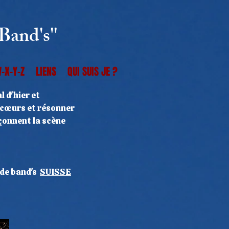
Band's''
-X-Y-Z
LIENS
QUI SUIS JE ?
 d'hier et
s cœurs et résonner
onnent la scène
 de band's
SUISSE