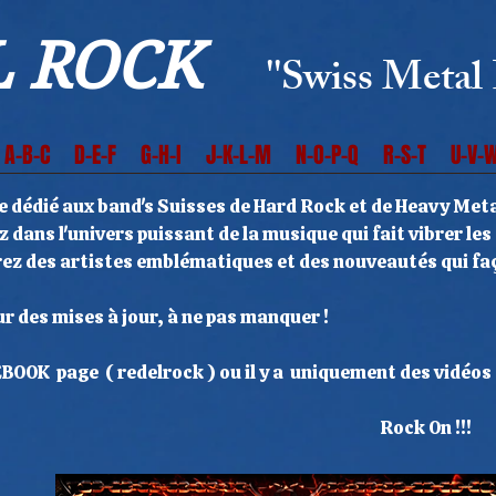
 ROCK
''Swiss Metal 
A-B-C
D-E-F
G-H-I
J-K-L-M
N-O-P-Q
R-S-T
U-V-W
e dédié aux band's Suisses de Hard Rock et de Heavy Metal
z dans l'univers puissant de la musique qui fait vibrer le
 des artistes emblématiques et des nouveautés qui faç
e suisse.
r des mises à jour, à ne pas manquer !
OK page ( redelrock ) ou il y a uniquement des vidéos
k On !!!