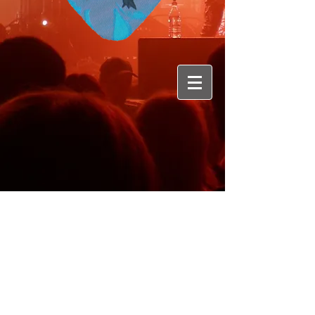
Genre : Alternatif Metal
Origine : Genève
Membres :
Batterie : Mr Zam / Basse :
Greg / Chant : Diogo /Guitare : IgrekL /
Guitare : Guillaume
Album : 1