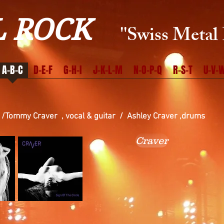
 ROCK
''Swiss Metal 
A-B-C
D-E-F
G-H-I
J-K-L-M
N-O-P-Q
R-S-T
U-V-W
 /Tommy Craver , vocal & guitar / Ashley Craver ,drums
Craver