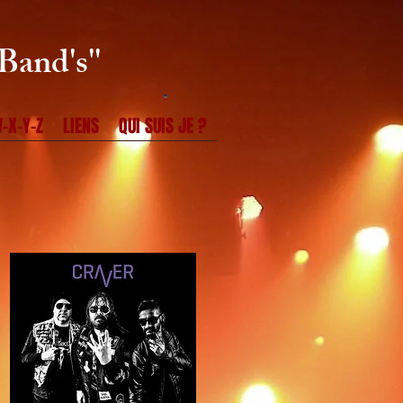
Band's''
-X-Y-Z
LIENS
QUI SUIS JE ?