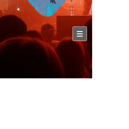
Origine :Genève
Genre :new wave, synthpop romantique
et post-punk sombre et mélancolique.
Membres :Raphaël Bressler (chant,
claviers), Glenn Le Meur (guitare), Jim
Bodeman (basse) et Romain Segu
(batterie)