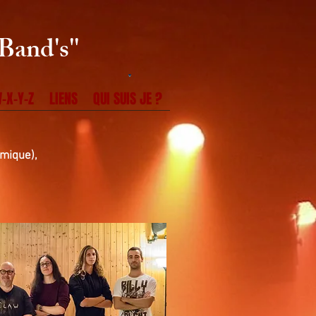
Band's''
-X-Y-Z
LIENS
QUI SUIS JE ?
thmique),