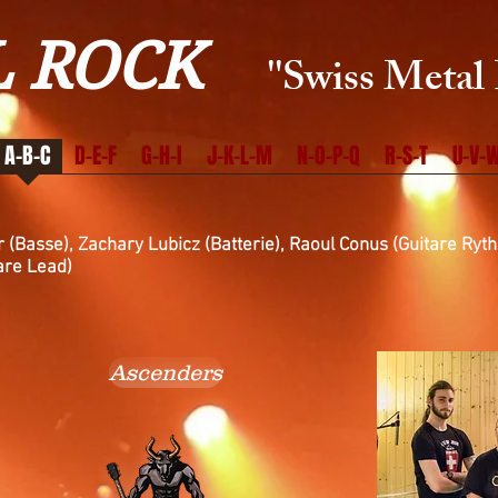
 ROCK
''Swiss Metal 
A-B-C
D-E-F
G-H-I
J-K-L-M
N-O-P-Q
R-S-T
U-V-W
 (Basse), Zachary Lubicz (Batterie), Raoul Conus (Guitare Ry
e Lead)
Ascenders