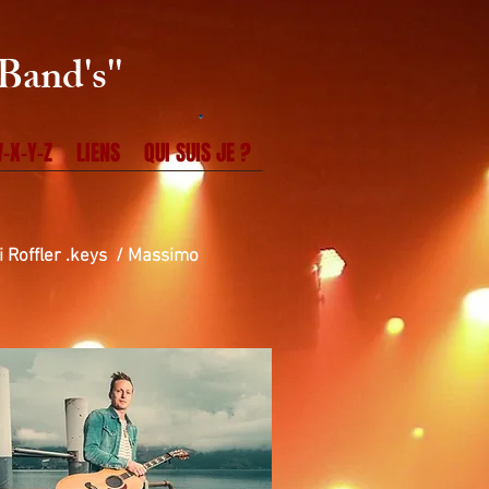
Band's''
-X-Y-Z
LIENS
QUI SUIS JE ?
igi Roffler .keys / Massimo