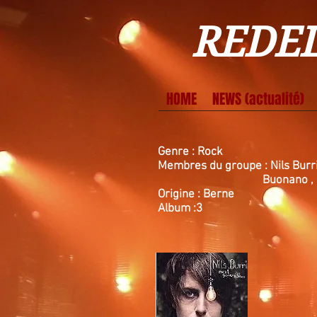
REDEL
HOME
NEWS (actualité)
Genre : Rock
Membres du groupe : Nils Burri
Buonano , drums / M
Origine : Berne
Album :3