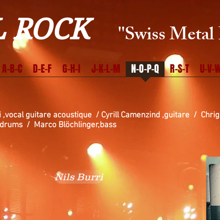
 ROCK
''Swiss Metal 
A-B-C
D-E-F
G-H-I
J-K-L-M
N-O-P-Q
R-S-T
U-V-W
 ,vocal guitare acoustique / Cyrill Camenzind ,guitare / Chr
arco Blöchlinger,bass
Nils Burri