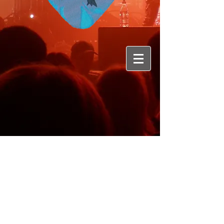
Membres : VultureKing - vocal / Vidame
De Lafey : guitar / Sypher :drums /
Baron Legba - bass
Origine : Berne
Genre : pop rock, rock alternatif, sombre,
dark pop, rock gothique, doom metal,
métal, rock