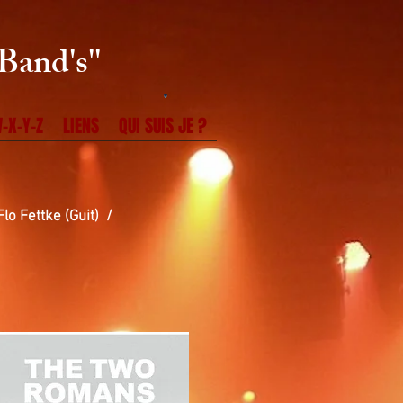
Band's''
-X-Y-Z
LIENS
QUI SUIS JE ?
lo Fettke (Guit) /