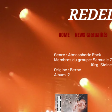
REDEL
HOME
NEWS (actualité)
Genre :
Atmospheric Rock
Membres du groupe:
Samuele Za
Jürg Steiner (Bass) 
Origine : Berne
Album :2