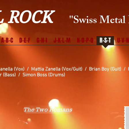
 ROCK
''Swiss Metal 
A-B-C
D-E-F
G-H-I
J-K-L-M
N-O-P-Q
R-S-T
U-V-W
nella (Vox) / Mattia Zanella (Vox/Guit) / Brian Boy (Guit) / F
/ Simon Boss (Drums)
The Two Romans