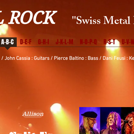
 ROCK
''Swiss Metal 
A-B-C
D-E-F
G-H-I
J-K-L-M
N-O-P-Q
R-S-T
U-V-W
s /
John Cassia : Guitars /
Pierce Baltino : Bass /
Dani Feusi : 
Allison