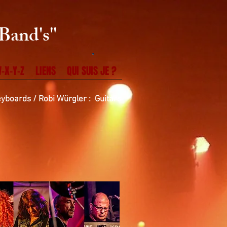
Band's''
-X-Y-Z
LIENS
QUI SUIS JE ?
Keyboards /
Robi Würgler : Guitars