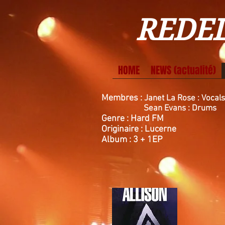
REDEL
HOME
NEWS (actualité)
Membres :
Janet La Rose : Vocal
Sean Evans : Drums
Genre : Hard FM
Originaire : Lucerne
Album : 3 + 1EP