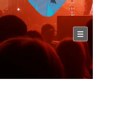
Genre :
Hard Rock
Membres :
Gabor Szabo - Gesang, Bass
/ Peter Wolff - Gitarre,
Hintergrundgesang, Alphorn /
Roland Ribi -
Schlagzeug
Origine : Suisse Centrale