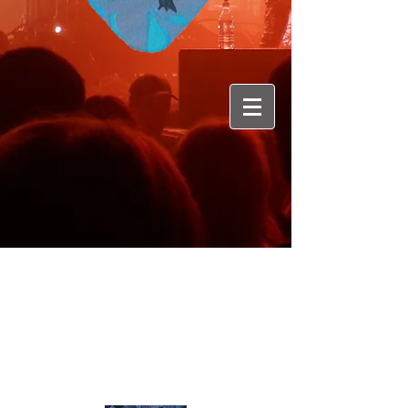
Genre :Moderne Metal / Heavy metal
Origine :Zurich
Membres :Blazy Flash ;vocal / Inga
Hanneken ;basse / Joel Walser ;guitare
/ Reto Stutz ;batterie
Album :3